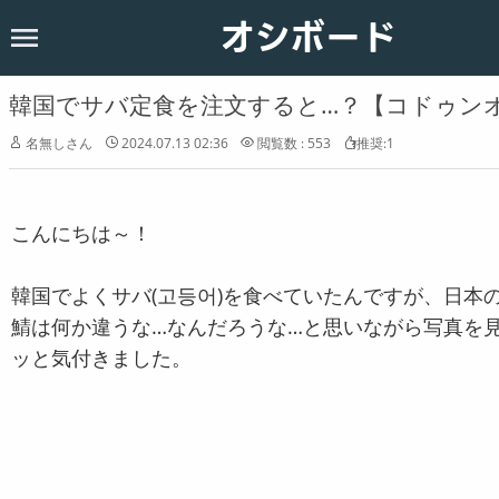
オシボード
ホーム
韓国
韓国でサバ定食を注文すると…？【コドゥンオ
恋愛
名無しさん
2024.07.13 02:36
閲覧数 : 553
推奨:1
お知らせ
こんにちは～！
韓国でよくサバ(고등어)を食べていたんですが、日本
鯖は何か違うな…なんだろうな…と思いながら写真を
ッと気付きました。