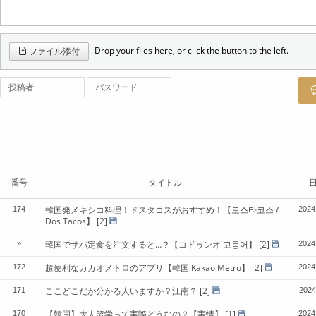
Drop your files here, or click the button to the left.
ファイル添付
投稿者
パスワード
番号
タイトル
韓国発メキシコ料理！ドスタコスがおすすめ！【도스타코스 /
174
2024
Dos Tacos】
[2]
韓国でサバ定食を注文すると…？【コドゥンオ 고등어】
[2]
»
2024
超便利なカカオメトロのアプリ【韓国 Kakao Metro】
[2]
172
2024
ここどこだか分かる人いますか？江南？
[2]
171
2024
【韓国】大人留学って実際どうなの？【実情】
[1]
170
2024