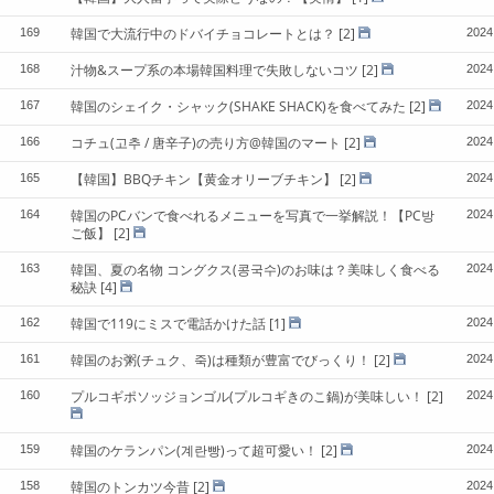
韓国で大流行中のドバイチョコレートとは？
[2]
169
2024
汁物&スープ系の本場韓国料理で失敗しないコツ
[2]
168
2024
韓国のシェイク・シャック(SHAKE SHACK)を食べてみた
[2]
167
2024
コチュ(고추 / 唐辛子)の売り方@韓国のマート
[2]
166
2024
【韓国】BBQチキン【黄金オリーブチキン】
[2]
165
2024
韓国のPCバンで食べれるメニューを写真で一挙解説！【PC방
164
2024
ご飯】
[2]
韓国、夏の名物 コングクス(콩국수)のお味は？美味しく食べる
163
2024
秘訣
[4]
韓国で119にミスで電話かけた話
[1]
162
2024
韓国のお粥(チュク、죽)は種類が豊富でびっくり！
[2]
161
2024
プルコギポソッジョンゴル(プルコギきのこ鍋)が美味しい！
[2]
160
2024
韓国のケランパン(계란빵)って超可愛い！
[2]
159
2024
韓国のトンカツ今昔
[2]
158
2024