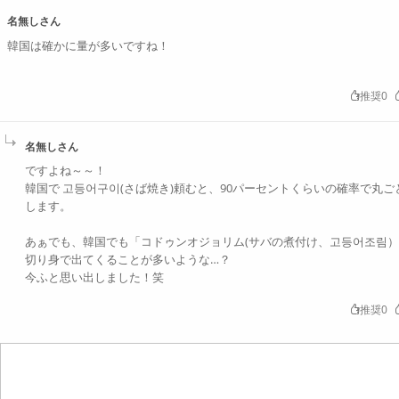
名無しさん
韓国は確かに量が多いですね！
推奨0
名無しさん
ですよね～～！
韓国で 고등어구이(さば焼き)頼むと、90パーセントくらいの確率で丸
します。
あぁでも、韓国でも「コドゥンオジョリム(サバの煮付け、고등어조림
切り身で出てくることが多いような…？
今ふと思い出しました！笑
推奨0