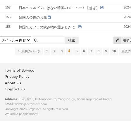
日本のソルビンにはない韓国のメニュー！【설빙】
157
2024
韓国の公道のお花
156
2024
韓国でカフェの飲み物を選ぶときに…
155
2024
検索
書き
4
最初のページ
1
2
3
5
6
7
8
9
10
最後
Terms of Service
Privacy Policy
About Us
Contact Us
Address
: E-33, 59-1, Duteopbawi-ro, Yongsan-gu, Seoul, Republic of Korea
Email
: admin@arrghsoft.com
Copyright 2023 Arrghsoft. All rights reserved.
We make people happy!