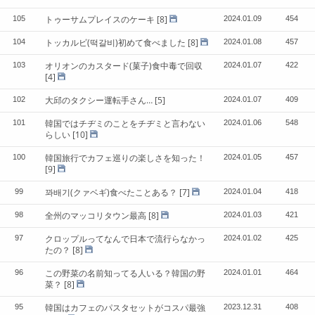
トゥーサムプレイスのケーキ
[8]
105
2024.01.09
454
トッカルビ(떡갈비)初めて食べました
[8]
104
2024.01.08
457
オリオンのカスタード(菓子)食中毒で回収
103
2024.01.07
422
[4]
大邱のタクシー運転手さん…
[5]
102
2024.01.07
409
韓国ではチヂミのことをチヂミと言わない
101
2024.01.06
548
らしい
[10]
韓国旅行でカフェ巡りの楽しさを知った！
100
2024.01.05
457
[9]
꽈배기(クァベギ)食べたことある？
[7]
99
2024.01.04
418
全州のマッコリタウン最高
[8]
98
2024.01.03
421
クロップルってなんで日本で流行らなかっ
97
2024.01.02
425
たの？
[8]
この野菜の名前知ってる人いる？韓国の野
96
2024.01.01
464
菜？
[8]
韓国はカフェのパスタセットがコスパ最強
95
2023.12.31
408