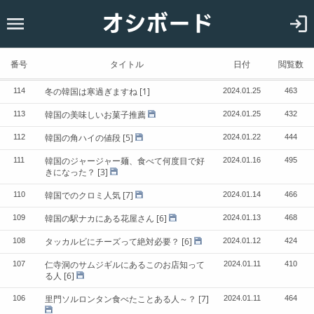
オシボード
ホーム
韓国
番号
タイトル
日付
閲覧数
恋愛
冬の韓国は寒過ぎますね
[1]
114
2024.01.25
463
お知らせ
韓国の美味しいお菓子推薦
113
2024.01.25
432
韓国の角ハイの値段
[5]
112
2024.01.22
444
韓国のジャージャー麺、食べて何度目で好
111
2024.01.16
495
きになった？
[3]
韓国でのクロミ人気
[7]
110
2024.01.14
466
韓国の駅ナカにある花屋さん
[6]
109
2024.01.13
468
タッカルビにチーズって絶対必要？
[6]
108
2024.01.12
424
仁寺洞のサムジギルにあるこのお店知って
107
2024.01.11
410
る人
[6]
里門ソルロンタン食べたことある人～？
[7]
106
2024.01.11
464