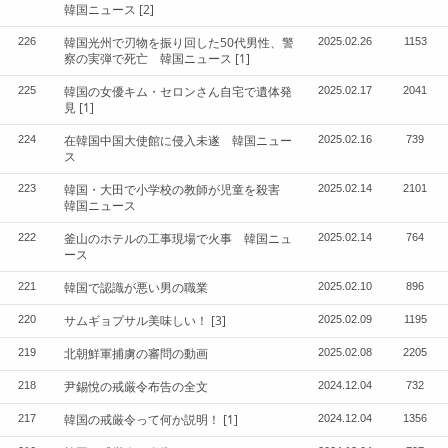
韓国ニュース
[2]
韓国光州で刃物を振り回した50代男性、警
226
2025.02.26
1153
察の実弾で死亡 韓国ニュース
[1]
韓国の女優キム・セロンさん自宅で遺体発
225
2025.02.17
2041
見
[1]
在韓国中国大使館に侵入未遂 韓国ニュー
224
2025.02.16
739
ス
韓国・大田で小学校の教師が児童を殺害
223
2025.02.14
2101
韓国ニュース
釜山のホテルの工事現場で火事 韓国ニュ
222
2025.02.14
764
ース
韓国で認識が悪い男の職業
221
2025.02.10
896
サムギョプサル美味しい！
[3]
220
2025.02.09
1195
北朝鮮軍捕虜の審問の動画
219
2025.02.08
2205
尹錫悅の戒厳令布告の全文
218
2024.12.04
732
韓国の戒厳令って何か説明！
[1]
217
2024.12.04
1356