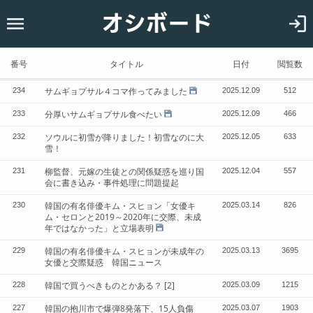
オシボード
ホーム
韓国
番号
タイトル
日付
閲覧数
恋愛
サムギョプサル４コマ作ってみました
234
2025.12.09
512
お知らせ
分厚いサムギョプサル食べたい
233
2025.12.09
466
ソウルに初雪が降りました！初雪なのに大
232
2025.12.05
633
雪！
柳監督、元嫁の生徒との関係疑惑を巡り国
231
2025.12.04
557
会に書き込み・事件処理に問題提起
韓国の有名俳優キム・スヒョン「女優キ
230
2025.03.14
826
ム・セロンと2019～2020年に交際、未成
年ではなかった」と立場表明
韓国の有名俳優キム・スヒョンが未成年の
229
2025.03.13
3695
女優と交際疑惑 韓国ニュース
韓国で買うべきものとかある？
[2]
228
2025.03.09
1215
韓国の抱川市で爆弾8発落下、15人負傷
227
2025.03.07
1903