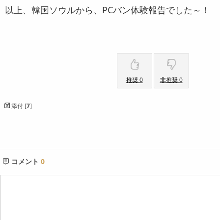
以上、韓国ソウルから、PCバン体験報告でした～！
推奨 0
非推奨 0
添付 [
7
]
コメント
0