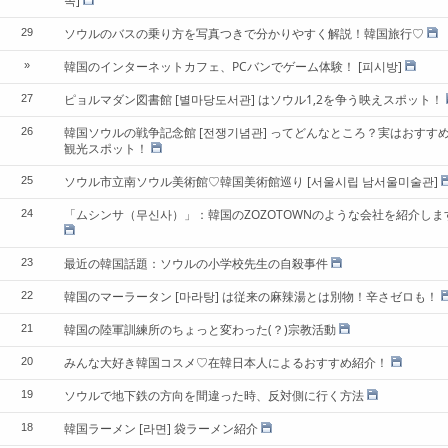
족]
ソウルのバスの乗り方を写真つきで分かりやすく解説！韓国旅行♡
29
韓国のインターネットカフェ、PCバンでゲーム体験！ [피시방]
»
ピョルマダン図書館 [별마당도서관] はソウル1,2を争う映えスポット！
27
韓国ソウルの戦争記念館 [전쟁기념관] ってどんなところ？実はおすす
26
観光スポット！
ソウル市立南ソウル美術館♡韓国美術館巡り [서울시립 남서울미술관]
25
「ムシンサ（무신사）」：韓国のZOZOTOWNのような会社を紹介しま
24
最近の韓国話題：ソウルの小学校先生の自殺事件
23
韓国のマーラータン [마라탕] は従来の麻辣湯とは別物！辛さゼロも！
22
韓国の陸軍訓練所のちょっと変わった(？)宗教活動
21
みんな大好き韓国コスメ♡在韓日本人によるおすすめ紹介！
20
ソウルで地下鉄の方向を間違った時、反対側に行く方法
19
韓国ラーメン [라면] 袋ラーメン紹介
18