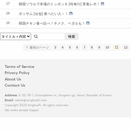
韓国ソウルで本場のトッポッキ [떡볶이] 実食レポ！
17
ポッサム [보쌈] 食べたい人～！
16
韓国チキン食べ比べ！チメク、ペダルも！
15
検索
11
最初のページ
3
4
5
6
7
8
9
10
12
Terms of Service
Privacy Policy
About Us
Contact Us
Address
: E-33, 59-1, Duteopbawi-ro, Yongsan-gu, Seoul, Republic of Korea
Email
: admin@arrghsoft.com
Copyright 2023 Arrghsoft. All rights reserved.
We make people happy!