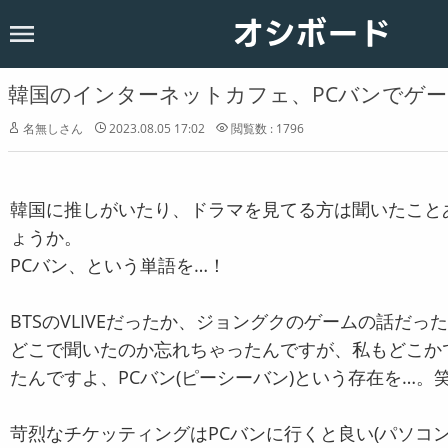
オシボード
ホーム
韓国
韓国のインターネットカフェ、PCバンでゲーム
恋愛
名無しさん
2023.08.05 17:02
閲覧数 : 1796
お知らせ
韓国に推しがいたり、ドラマを見てる方は聞いたこと
ょうか。
PCバン、という単語を…！
BTSのVLIVEだったか、ジョングクのゲームの話だっ
どこで聞いたのか忘れちゃったんですが、私もどこか
たんですよ、PCバン(ピーシーバン)という存在を…。
苛烈なチケッティングはPCバンに行くと良い(パソコ