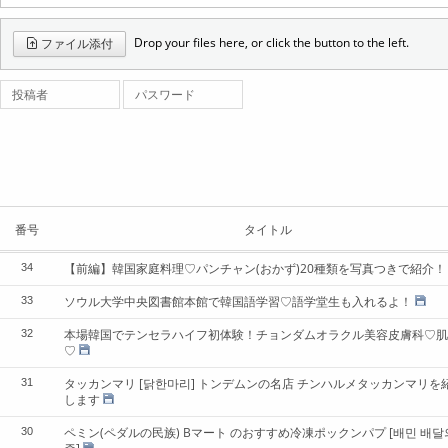
Drop your files here, or click the button to the left.
ファイル添付
投稿者
パスワード
番号
タイトル
【前編】韓国家庭料理♡パンチャン(おかず)20種類を写真つきで紹介！
34
ソウル大学中央図書館本館で韓国語学習♡語学堂生も入れるよ！
33
本場韓国でテンセラハイフ初体験！チョンダムオラクル美容皮膚科♡肌
32
♡
タッカンマリ [닭한마리] トンデムンの名店 チンハルメタッカンマリを
31
します
ペミン(ペダルの民族) Bマート のおすすめ冷凍ポックンパプ [배민 배달
30