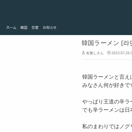
ホーム
韓国
ホーム
韓国
恋愛
お知らせ
恋愛
お知らせ
韓国ラーメン [라
名無しさん
2023.07.26 
韓国ラーメンと言え
みなさん何が好きで
やっぱり王道の辛ラ
でも辛ラーメンは日
私のまわりではノグ