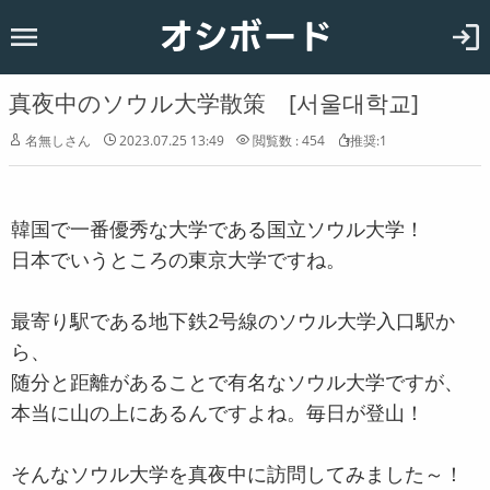
オシボード
ホーム
韓国
真夜中のソウル大学散策 [서울대학교]
恋愛
名無しさん
2023.07.25 13:49
閲覧数 : 454
推奨:1
お知らせ
韓国で一番優秀な大学である国立ソウル大学！
日本でいうところの東京大学ですね。
最寄り駅である地下鉄2号線のソウル大学入口駅か
ら、
随分と距離があることで有名なソウル大学ですが、
本当に山の上にあるんですよね。毎日が登山！
そんなソウル大学を真夜中に訪問してみました～！