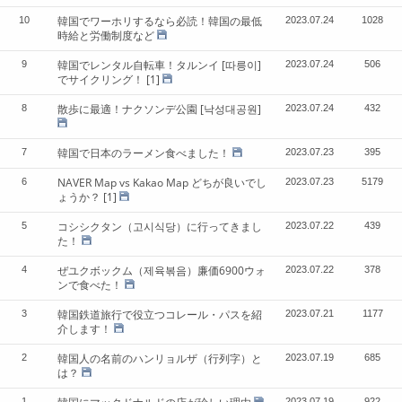
韓国でワーホリするなら必読！韓国の最低
10
2023.07.24
1028
時給と労働制度など
韓国でレンタル自転車！タルンイ [따릉이]
9
2023.07.24
506
でサイクリング！
[1]
散歩に最適！ナクソンデ公園 [낙성대공원]
8
2023.07.24
432
韓国で日本のラーメン食べました！
7
2023.07.23
395
NAVER Map vs Kakao Map どちが良いでし
6
2023.07.23
5179
ょうか？
[1]
コシシクタン（고시식당）に行ってきまし
5
2023.07.22
439
た！
ぜユクボックム（제육볶음）廉価6900ウォ
4
2023.07.22
378
ンで食べた！
韓国鉄道旅行で役立つコレール・パスを紹
3
2023.07.21
1177
介します！
韓国人の名前のハンリョルザ（行列字）と
2
2023.07.19
685
は？
1
2023.07.19
922