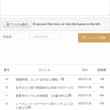
Drop your files here, or click the button to the left.
ファイル添付
投稿者
パスワード
コメント登録
番号
タイトル
日付
閲覧数
韓国料理、スンデ [순대] に挑戦！
14
2023.07.25
748
女子ひとり旅で韓国旅行は安全ですか？
[1]
13
2023.07.25
465
真夜中のソウル大学散策 [서울대학교]
»
2023.07.25
454
シークレットツアーロード@コシチョン [고
11
2023.07.25
478
시촌]
[1]