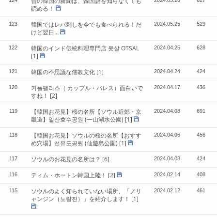
昔の韓国の新聞は、韓国語を知らなくても
124
2024.05.26
627
読める！
韓国ではレバ刺しを今でも食べられる！だ
123
2024.05.25
529
けど翌日…
韓国のインド伝統料理専門店 옷살 OTSAL
122
2024.04.25
628
[1]
韓国の不思議な儒教文化
[1]
121
2024.04.24
424
커플팰리스（ カップル・パレス）面白いで
120
2024.04.17
436
すね！
[2]
【韓国お花見】桜の名所【ソウル近郊・京
119
2024.04.08
691
畿道】일산호수공원 (一山湖水公園)
[1]
【韓国お花見】ソウルの桜の名所【おすす
118
2024.04.06
456
め穴場】선유도공원 (仙遊島公園)
[1]
ソウルのお花見の名所は？
[6]
117
2024.04.03
424
ティム・ホートン韓国上陸！
[2]
116
2024.02.14
408
ソウルのよく知られていない場所、「ノリ
115
2024.02.12
461
ャンジン（노량진）」を紹介します！
[1]