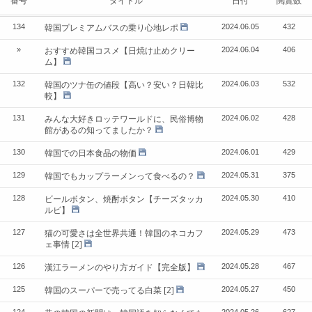
番号
タイトル
日付
閲覧数
韓国プレミアムバスの乗り心地レポ
134
2024.06.05
432
おすすめ韓国コスメ【日焼け止めクリー
»
2024.06.04
406
ム】
韓国のツナ缶の値段【高い？安い？日韓比
132
2024.06.03
532
較】
みんな大好きロッテワールドに、民俗博物
131
2024.06.02
428
館があるの知ってましたか？
韓国での日本食品の物価
130
2024.06.01
429
韓国でもカップラーメンって食べるの？
129
2024.05.31
375
ビールボタン、焼酎ボタン【チーズタッカ
128
2024.05.30
410
ルビ】
猫の可愛さは全世界共通！韓国のネコカフ
127
2024.05.29
473
ェ事情
[2]
漢江ラーメンのやり方ガイド【完全版】
126
2024.05.28
467
韓国のスーパーで売ってる白菜
[2]
125
2024.05.27
450