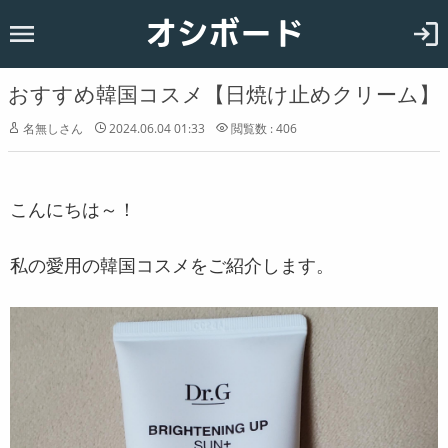
オシボード
ホーム
韓国
おすすめ韓国コスメ【日焼け止めクリーム】
恋愛
名無しさん
2024.06.04 01:33
閲覧数 : 406
お知らせ
こんにちは～！
私の愛用の韓国コスメをご紹介します。