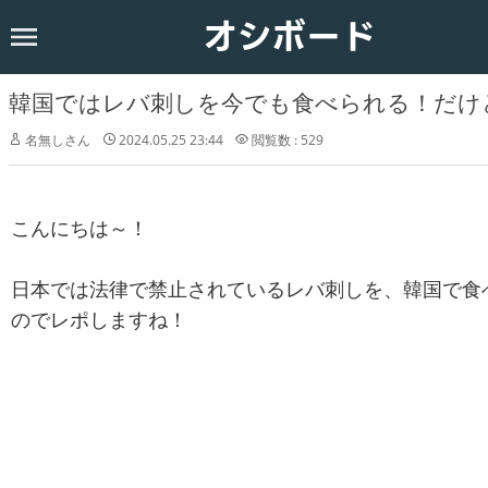
オシボード
ホーム
韓国
韓国ではレバ刺しを今でも食べられる！だけ
恋愛
名無しさん
2024.05.25 23:44
閲覧数 : 529
お知らせ
こんにちは～！
日本では法律で禁止されているレバ刺しを、韓国で食
のでレポしますね！