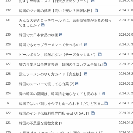
おすすめ韓国コスメ【日焼け止めクリーム】
133
2024.06.
韓国のツナ缶の値段【高い？安い？日韓比較】
132
2024.06.
みんな大好きロッテワールドに、民俗博物館があるの知っ
131
2024.06.
てましたか？
韓国での日本食品の物価
130
2024.06.
韓国でもカップラーメンって食べるの？
129
2024.05.
ビールボタン、焼酎ボタン【チーズタッカルビ】
128
2024.05.
猫の可愛さは全世界共通！韓国のネコカフェ事情
[2]
127
2024.05.
漢江ラーメンのやり方ガイド【完全版】
126
2024.05.
韓国のスーパーで売ってる白菜
[2]
125
2024.05.
昔の韓国の新聞は、韓国語を知らなくても読める！
124
2024.05.
韓国ではレバ刺しを今でも食べられる！だけど翌日…
»
2024.05.
韓国のインド伝統料理専門店 옷살 OTSAL
[1]
122
2024.04.
韓国の不思議な儒教文化
[1]
121
2024.04.
커플팰리스（ カップル・パレス）面白いですね！
[2]
120
2024.04.