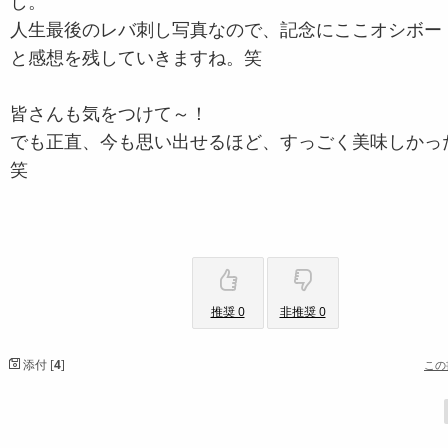
し。
人生最後のレバ刺し写真なので、記念にここオシボー
と感想を残していきますね。笑
皆さんも気をつけて～！
でも正直、今も思い出せるほど、すっごく美味しかっ
笑
推奨 0
非推奨 0
添付 [
4
]
この