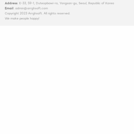
Address
: E-33, 59-1, Duteopbawi-ro, Yongsan-gu, Seoul, Republic of Korea
Email
: admin@arrghsoft.com
Copyright 2023 Arrghsoft. All rights reserved.
We make people happy!