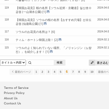
【韓国お花見】桜の名所【ソウル近郊・京畿道】일산호수
119
2024.04.
공원 (一山湖水公園)
[1]
【韓国お花見】ソウルの桜の名所【おすすめ穴場】선유도
118
2024.04.
공원 (仙遊島公園)
[1]
ソウルのお花見の名所は？
[6]
117
2024.04.
ティム・ホートン韓国上陸！
[2]
116
2024.02.
ソウルのよく知られていない場所、「ノリャンジン（노량
115
2024.02.
진）」を紹介します！
[1]
検索
書き込む
6
最初のページ
1
2
3
4
5
7
8
9
10
最後の
Terms of Service
Privacy Policy
About Us
Contact Us