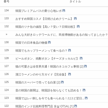
番号
タイトル
韓国プレミアムバスの乗り心地レポ
134
おすすめ韓国コスメ【日焼け止めクリーム】
133
韓国のツナ缶の値段【高い？安い？日韓比較】
132
みんな大好きロッテワールドに、民俗博物館があるの知ってましたか？
»
韓国での日本食品の物価
130
韓国でもカップラーメンって食べるの？
129
ビールボタン、焼酎ボタン【チーズタッカルビ】
128
猫の可愛さは全世界共通！韓国のネコカフェ事情
[2]
127
漢江ラーメンのやり方ガイド【完全版】
126
韓国のスーパーで売ってる白菜
[2]
125
昔の韓国の新聞は、韓国語を知らなくても読める！
124
韓国ではレバ刺しを今でも食べられる！だけど翌日…
123
韓国のインド伝統料理専門店 옷살 OTSAL
[1]
122