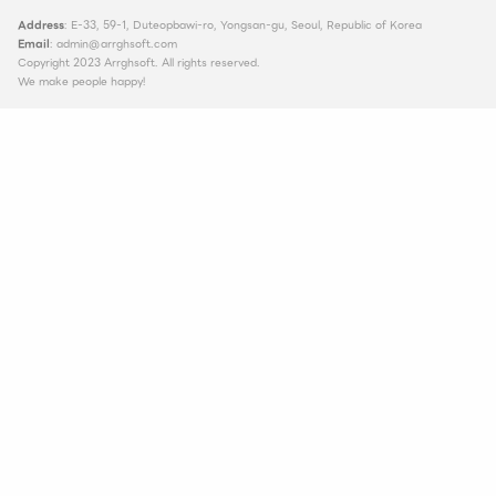
Address
: E-33, 59-1, Duteopbawi-ro, Yongsan-gu, Seoul, Republic of Korea
Email
: admin@arrghsoft.com
Copyright 2023 Arrghsoft. All rights reserved.
We make people happy!