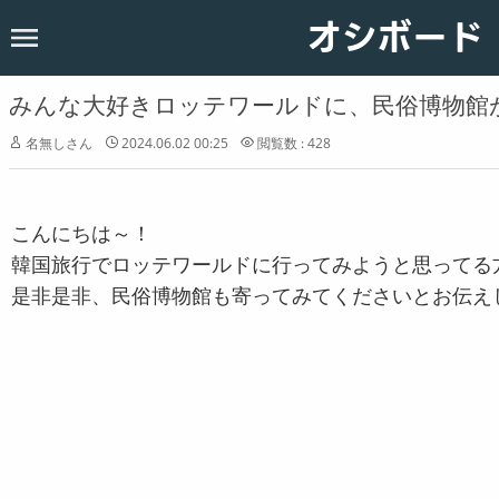
オシボード
ホーム
韓国
みんな大好きロッテワールドに、民俗博物館
恋愛
名無しさん
2024.06.02 00:25
閲覧数 : 428
お知らせ
こんにちは～！
韓国旅行でロッテワールドに行ってみようと思ってる
是非是非、民俗博物館も寄ってみてくださいとお伝え