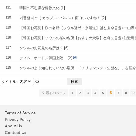
韓国の不思議な儒教文化
[1]
121
커플팰리스（ カップル・パレス）面白いですね！
[2]
120
【韓国お花見】桜の名所【ソウル近郊・京畿道】일산호수공원 (一山湖
119
【韓国お花見】ソウルの桜の名所【おすすめ穴場】선유도공원 (仙遊島
118
ソウルのお花見の名所は？
[6]
117
ティム・ホートン韓国上陸！
[2]
116
ソウルのよく知られていない場所、「ノリャンジン（노량진）」を紹介
115
検索
6
最初のページ
1
2
3
4
5
7
8
9
Terms of Service
Privacy Policy
About Us
Contact Us