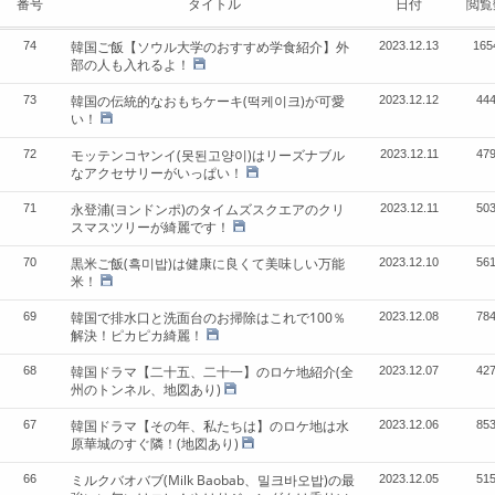
番号
タイトル
日付
閲覧
韓国ご飯【ソウル大学のおすすめ学食紹介】外
74
2023.12.13
165
部の人も入れるよ！
韓国の伝統的なおもちケーキ(떡케이크)が可愛
73
2023.12.12
44
い！
モッテンコヤンイ(못된고양이)はリーズナブル
72
2023.12.11
47
なアクセサリーがいっぱい！
永登浦(ヨンドンポ)のタイムズスクエアのクリ
71
2023.12.11
50
スマスツリーが綺麗です！
黒米ご飯(흑미밥)は健康に良くて美味しい万能
70
2023.12.10
56
米！
韓国で排水口と洗面台のお掃除はこれで100％
69
2023.12.08
78
解決！ピカピカ綺麗！
韓国ドラマ【二十五、二十一】のロケ地紹介(全
68
2023.12.07
42
州のトンネル、地図あり)
韓国ドラマ【その年、私たちは】のロケ地は水
67
2023.12.06
85
原華城のすぐ隣！(地図あり)
ミルクバオバブ(Milk Baobab、밀크바오밥)の最
66
2023.12.05
51