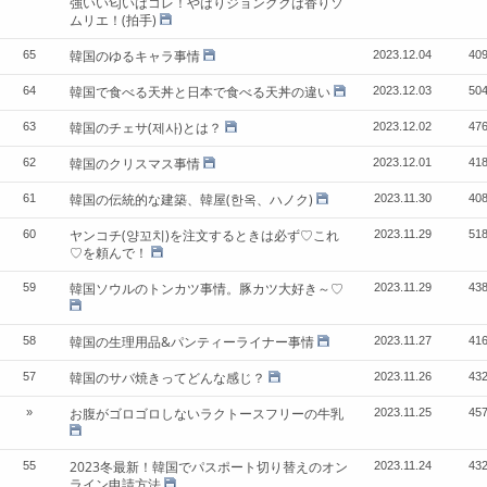
強いい匂いはコレ！やはりジョングクは香りソ
ムリエ！(拍手)
韓国のゆるキャラ事情
65
2023.12.04
40
韓国で食べる天丼と日本で食べる天丼の違い
64
2023.12.03
50
韓国のチェサ(제사)とは？
63
2023.12.02
47
韓国のクリスマス事情
62
2023.12.01
41
韓国の伝統的な建築、韓屋(한옥、ハノク)
61
2023.11.30
40
ヤンコチ(양꼬치)を注文するときは必ず♡これ
60
2023.11.29
51
♡を頼んで！
韓国ソウルのトンカツ事情。豚カツ大好き～♡
59
2023.11.29
43
韓国の生理用品&パンティーライナー事情
58
2023.11.27
41
韓国のサバ焼きってどんな感じ？
57
2023.11.26
43
お腹がゴロゴロしないラクトースフリーの牛乳
»
2023.11.25
45
2023冬最新！韓国でパスポート切り替えのオン
55
2023.11.24
43
ライン申請方法