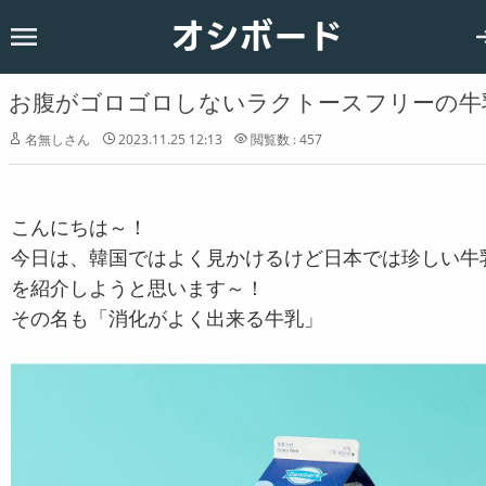
オシボード
ホーム
韓国
お腹がゴロゴロしないラクトースフリーの牛
恋愛
名無しさん
2023.11.25 12:13
閲覧数 : 457
お知らせ
こんにちは～！
今日は、韓国ではよく見かけるけど日本では珍しい牛
を紹介しようと思います～！
その名も「消化がよく出来る牛乳」