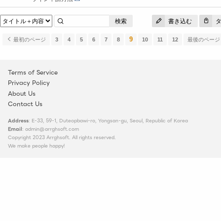
検索
書き込む
タ
9
最初のページ
3
4
5
6
7
8
10
11
12
最後のペー
Terms of Service
Privacy Policy
About Us
Contact Us
Address
: E-33, 59-1, Duteopbawi-ro, Yongsan-gu, Seoul, Republic of Korea
Email
: admin@arrghsoft.com
Copyright 2023 Arrghsoft. All rights reserved.
We make people happy!