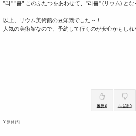
"리" "움" このふたつをあわせて、"리움" (リウム) 
以上、リウム美術館の豆知識でした～！
人気の美術館なので、予約して行くのが安心かもしれ
推奨 0
非推奨 0
添付 [
5
]