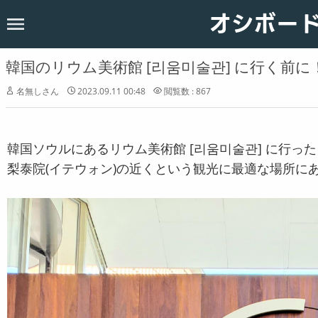
オシボー
ホーム
韓国
韓国のリウム美術館 [리움미술관] に行く前
恋愛
名無しさん
2023.09.11 00:48
閲覧数 : 867
お知らせ
韓国ソウルにあるリウム美術館 [리움미술관] に行っ
梨泰院(イテウォン)の近くという観光に最適な場所に