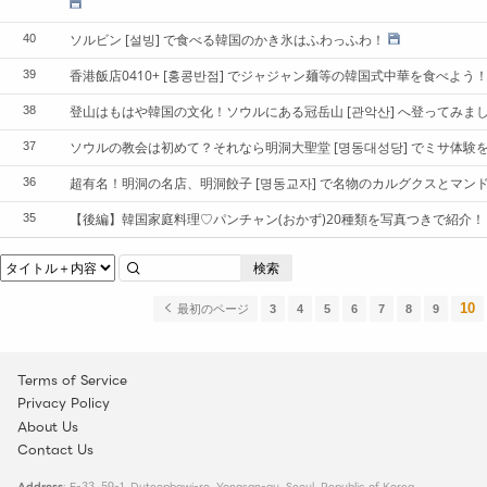
ソルビン [설빙] で食べる韓国のかき氷はふわっふわ！
40
香港飯店0410+ [홍콩반점] でジャジャン麺等の韓国式中華を食べよう
39
登山はもはや韓国の文化！ソウルにある冠岳山 [관악산] へ登ってみま
38
ソウルの教会は初めて？それなら明洞大聖堂 [명동대성당] でミサ体験
37
超有名！明洞の名店、明洞餃子 [명동교자] で名物のカルグクスとマン
36
【後編】韓国家庭料理♡パンチャン(おかず)20種類を写真つきで紹介！
35
検索
10
最初のページ
3
4
5
6
7
8
9
Terms of Service
Privacy Policy
About Us
Contact Us
Address
: E-33, 59-1, Duteopbawi-ro, Yongsan-gu, Seoul, Republic of Korea