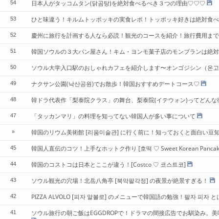
日本人がタッコムタン(닭곰탕)を絶対食べるべき３つの理由♡♡♡
54
ひと味違う！キルムトッポッキの実食レポ！トッポッキ好きは絶対食べ
53
慶州に旅行を計画する人なら必読！観光のコースを紹介！旅行費用まで
52
韓国ソウルの３大パン屋さん！キム・ヨンモ菓子店のモンブランは絶対
51
ソウル大学入口駅のおしゃれカフェを紹介します〜オンゴジシン（온고
50
ナクサン公園(낙산공원)でお散歩！韓国おすすめデートコース♡
49
韓ドラ代表作「梨泰院クラス」の舞台、梨泰院(イテウォン)ってどんな
48
「タッカンマリ」の料理を知ってない韓国人が多い事について
47
韓国のリウム美術館 [리움미술관] に行く前に！知っておくと面白い豆
»
韓国人直伝のコツ！上手なホットク作り [호떡 ♡ Sweet Korean Pancak
45
韓国のコストコは日本とここが違う！[Costco ♡ 코스트코]
44
ソウル観光の穴場！北岳八角亭 [북악팔각정] の夜景が絶景すぎる！
43
PIZZA ALVOLO [피자 알볼로] のメニューで韓国語の勉強！팔자 피자
42
ソウル旅行の朝ご飯はEGGDROPで！ドラマの間接広告でお馴染み。
41