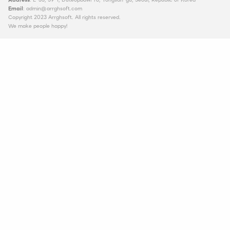
Email
: admin@arrghsoft.com
Copyright 2023 Arrghsoft. All rights reserved.
We make people happy!