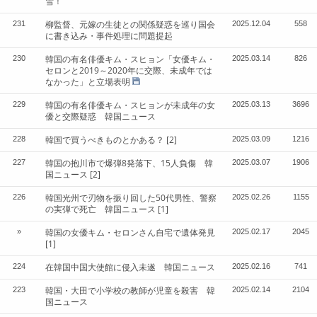
雪！
柳監督、元嫁の生徒との関係疑惑を巡り国会
231
2025.12.04
558
に書き込み・事件処理に問題提起
韓国の有名俳優キム・スヒョン「女優キム・
230
2025.03.14
826
セロンと2019～2020年に交際、未成年では
なかった」と立場表明
韓国の有名俳優キム・スヒョンが未成年の女
229
2025.03.13
3696
優と交際疑惑 韓国ニュース
韓国で買うべきものとかある？
[2]
228
2025.03.09
1216
韓国の抱川市で爆弾8発落下、15人負傷 韓
227
2025.03.07
1906
国ニュース
[2]
韓国光州で刃物を振り回した50代男性、警察
226
2025.02.26
1155
の実弾で死亡 韓国ニュース
[1]
韓国の女優キム・セロンさん自宅で遺体発見
»
2025.02.17
2045
[1]
在韓国中国大使館に侵入未遂 韓国ニュース
224
2025.02.16
741
韓国・大田で小学校の教師が児童を殺害 韓
223
2025.02.14
2104
国ニュース