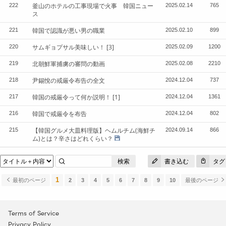
釜山のホテルの工事現場で火事 韓国ニュー
222
2025.02.14
765
ス
韓国で認識が悪い男の職業
221
2025.02.10
899
サムギョプサル美味しい！
[3]
220
2025.02.09
1200
北朝鮮軍捕虜の審問の動画
219
2025.02.08
2210
尹錫悅の戒厳令布告の全文
218
2024.12.04
737
韓国の戒厳令って何か説明！
[1]
217
2024.12.04
1361
韓国で戒厳令を布告
216
2024.12.04
802
【韓国グルメ大皿料理版】ヘムルチム(海鮮チ
215
2024.09.14
866
ム)とは？辛さはどれくらい？
検索
書き込む
タグ
1
最初のページ
2
3
4
5
6
7
8
9
10
最後のページ
Terms of Service
Privacy Policy