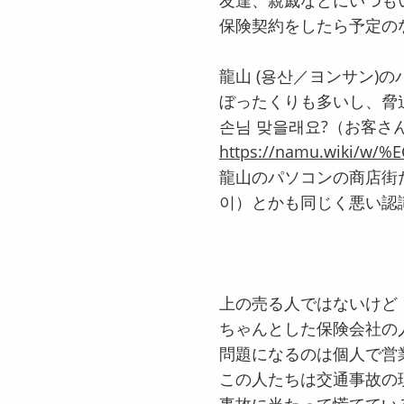
友達、親戚などにいつも
保険契約をしたら予定の
龍山 (용산／ヨンサン)の
ぼったくりも多いし、脅
손님 맞을래요?（お客
https://namu.wiki/
龍山のパソコンの商店街
이）とかも同じく悪い認
上の売る人ではないけど
ちゃんとした保険会社の
問題になるのは個人で営
この人たちは交通事故の