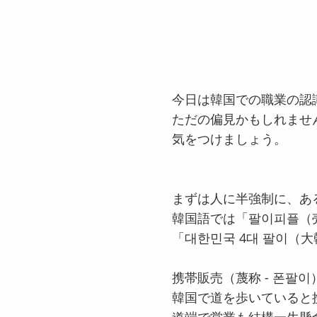
今日は韓国での職業の認
ただの偏見かもしれません
気をつけましょう。
まずは人に半強制に、あ
韓国語では「팔이피플（売
「대한민국 4대 팔이（
携帯販売（蔑称 - 폰팔이
韓国で道を歩いていると