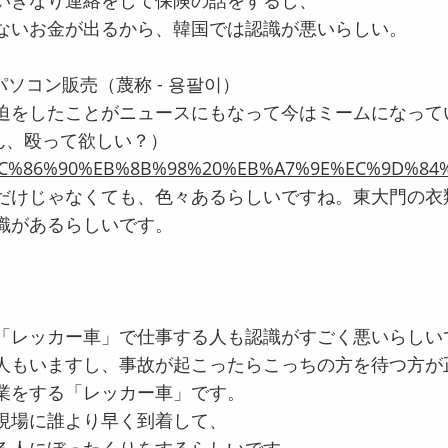
いきなり連絡をして保険の話をするし、
ないお金が出るから、韓国では認識が悪いらしい。
パソコン販売（蔑称 - 용팔이）
迫をしたことがニュースにもなって今はミームになって
さん、殴って欲しい？）
w/%EC%86%90%EB%8B%98%20%EB%A7%9E%EC%9D%8
だけじゃなくても、色々あるらしいですね。東大門の衣類
識があるらしいです。
「レッカー車」で仕事する人も認識がすごく悪いらしい
人もいますし、事故が起こったらこっちの方を待つ方が
業をする「レッカー車」です。
現場に誰より早く到着して、