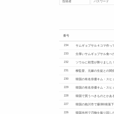
投稿者
パスワード
番号
サムギョプサル４コマ作っ
234
分厚いサムギョプサル食べ
233
ソウルに初雪が降りました
232
柳監督、元嫁の生徒との関
231
韓国の有名俳優キム・スヒョ
230
韓国の有名俳優キム・スヒ
229
韓国で買うべきものとかあ
228
韓国の抱川市で爆弾8発落下
227
韓国光州で刃物を振り回し
226