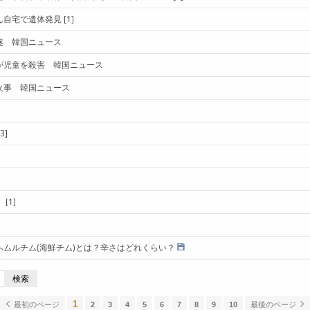
ん自宅で遺体発見
[1]
遂 韓国ニュース
が児童を殺害 韓国ニュース
火事 韓国ニュース
[3]
！
[1]
ムルチム(海鮮チム)とは？辛さはどれくらい？
検索
1
最初のページ
2
3
4
5
6
7
8
9
10
最後のページ