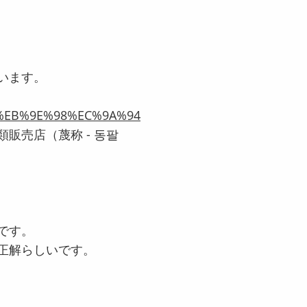
います。
4%EB%9E%98%EC%9A%94
販売店（蔑称 - 동팔
です。
正解らしいです。