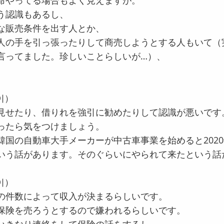
命やってる場合もよく見えますが。
う認識もあるし、
な販売条件を出す人とか、
人の手を引っ張ったりして商売しようとする人もいて（
言ってました。珍しいことらしいが…）、
이）
見せたり、借りれを強引に勧めたりして認識が悪いです
ったら気をつけましょう。
韓国の自動車大手メーカーが中古車事業を始めると202
いう話があります。そのぐらいにやられて来たという話
이）
の件数によって収入が決まるらしいです。
保険を売ろうとするので嫌われるらしいです。