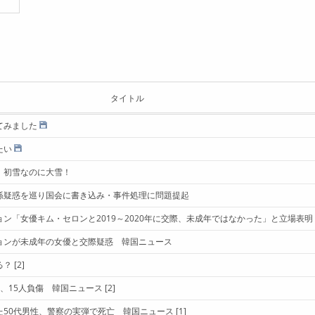
タイトル
てみました
たい
！初雪なのに大雪！
係疑惑を巡り国会に書き込み・事件処理に問題提起
ン「女優キム・セロンと2019～2020年に交際、未成年ではなかった」と立場表明
ョンが未成年の女優と交際疑惑 韓国ニュース
る？
[2]
、15人負傷 韓国ニュース
[2]
た50代男性、警察の実弾で死亡 韓国ニュース
[1]