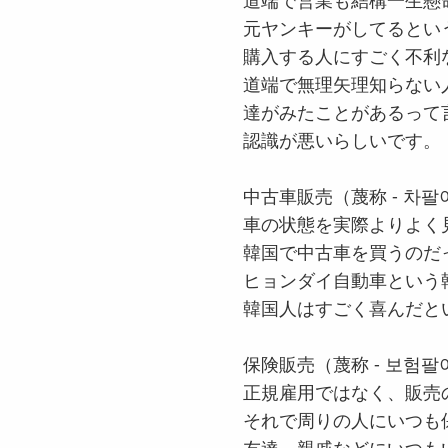
道端で営業も結構一生懸
元ヤンキーがしてるとい
購入する人にすごく不利
道端で無理矢理知らない
達がみたことがあるって
認識が悪いらしいです。
中古車販売（蔑称 - 차팔
車の状態を実際よりよく
韓国で中古車を買うのだ
ヒョンダイ自動車という
韓国人はすごく喜んだと
保険販売（蔑称 - 보험팔
正規雇用ではなく、販売
それで周りの人にいつも