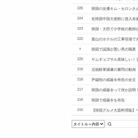
韓国の女優キム・セロンさ
225
在韓国中国大使館に侵入未
224
韓国・大田で小学校の教師
223
釜山のホテルの工事現場で
222
韓国で認識が悪い男の職業
»
サムギョプサル美味しい！
220
北朝鮮軍捕虜の審問の動画
219
尹錫悅の戒厳令布告の全文
218
韓国の戒厳令って何か説明
217
韓国で戒厳令を布告
216
【韓国グルメ大皿料理版】ヘ
215