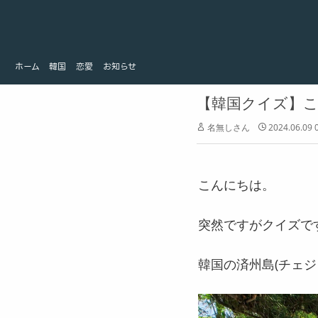
ホーム
韓国
ホーム
韓国
恋愛
お知らせ
恋愛
お知らせ
【韓国クイズ】こ
名無しさん
2024.06.09 
こんにちは。
突然ですがクイズで
韓国の済州島(チェジ