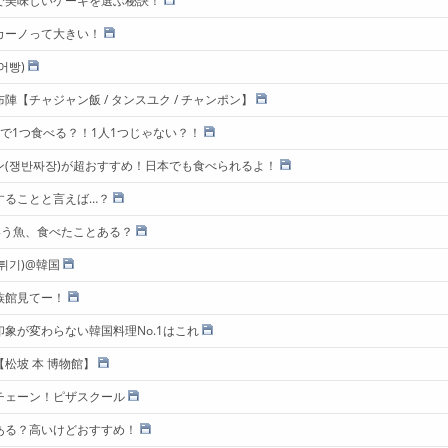
で美味しいケーキを選ぶ秘訣！
カーノって大きい！
어빵)
陣【チャジャン飯 / タンスユク / チャンポン】
で1つ食べる？！1人1つじゃない？！
ン(쟁반짜장)が超おすすめ！日本でも食べられるよ！
することと言えば…？
いう魚、食べたことある？
튀기)@韓国
族館見てー！
象が変わらない韓国料理No.1はこれ
松坡 本 博物館】
チェーン！ピザスクール
ある？高いけどおすすめ！