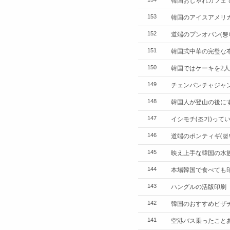
韓国おしゃれカフェ
韓国のアイスアメリ
153
道端のプンオパン(뿡
152
韓国式中華の完璧な布
151
韓国ではケーキを2人
150
チェンバンチャジャ
149
韓国人が登山の後に
148
イシモチ(조기)って
147
道端のポンティギ(뻥
146
映え上手な韓国の水
145
本場韓国で食べても印
144
ハングルの活版印刷【
143
韓国のおすすめピザ
142
空港バス乗ったこと
141