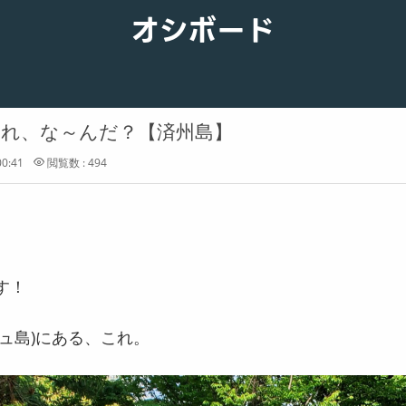
オシボード
れ、な～んだ？【済州島】
00:41
閲覧数 : 494
す！
ュ島)にある、これ。