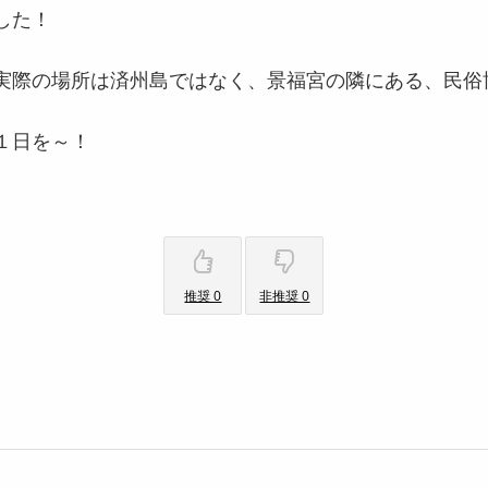
した！
実際の場所は済州島ではなく、景福宮の隣にある、民俗
１日を～！
推奨 0
非推奨 0