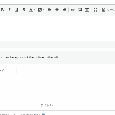
ソー
r files here, or click the button to the left.
ード
タイトル