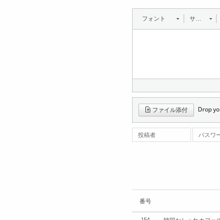
フォント
サイズ
Drop you
ファイル添付
投稿者
パスワ
番号
154