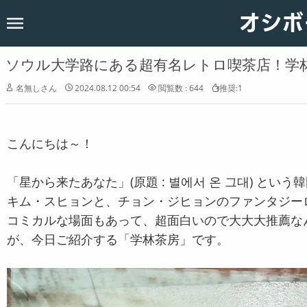
オシボ
ホーム
韓国
ソウル大学路にある超有名レトロ喫茶店！学
恋愛
名無しさん
2024.08.12 00:54
閲覧数 : 644
推奨:1
お知らせ
こんにちは～！
「星から来たあなた」(原題 : 별에서 온 그대) と
キム・スヒョンと、チョン・ジヒョンのファンタジー
コミカルな場面もあって、超面白いので大大大推薦な
が、今日ご紹介する「学林茶房」です。