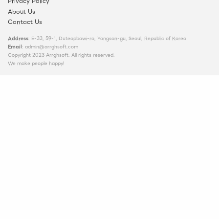
Privacy Policy
About Us
Contact Us
Address
: E-33, 59-1, Duteopbawi-ro, Yongsan-gu, Seoul, Republic of Korea
Email
: admin@arrghsoft.com
Copyright 2023 Arrghsoft. All rights reserved.
We make people happy!