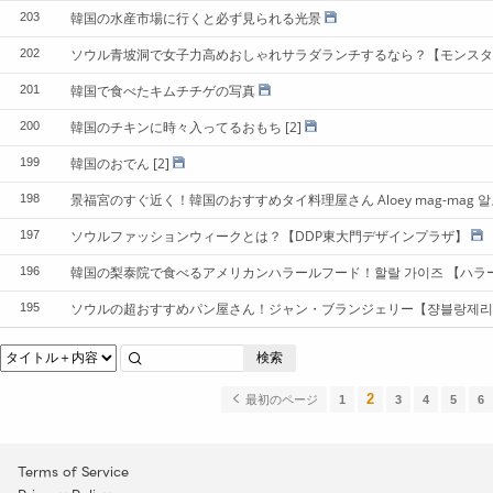
韓国の水産市場に行くと必ず見られる光景
203
ソウル青坡洞で女子力高めおしゃれサラダランチするなら？【モンスタ
202
韓国で食べたキムチチゲの写真
201
韓国のチキンに時々入ってるおもち
[2]
200
韓国のおでん
[2]
199
景福宮のすぐ近く！韓国のおすすめタイ料理屋さん Aloey mag-mag 
198
ソウルファッションウィークとは？【DDP東大門デザインプラザ】
197
韓国の梨泰院で食べるアメリカンハラールフード！할랄 가이즈 【ハラ
196
ソウルの超おすすめパン屋さん！ジャン・ブランジェリー【쟝블랑제리
195
検索
2
最初のページ
1
3
4
5
6
Terms of Service