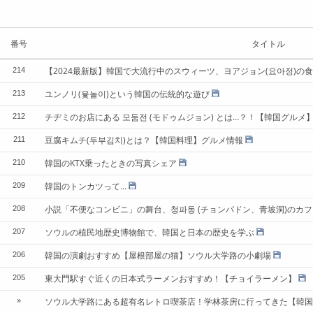
番号
タイトル
【2024最新版】韓国で大流行中のスウィーツ、ヨアジョン(요아정)の
214
ユンノリ(윷놀이)という韓国の伝統的な遊び
213
チヂミのお店にある 모둠전 (モドゥムジョン) とは…？！【韓国グルメ
212
豆腐キムチ(두부김치)とは？【韓国料理】グルメ情報
211
韓国のKTX乗ったときの写真シェア
210
韓国のトンカツって…
209
小説「不便なコンビニ」の舞台、청파동 (チョンパドン、青坡洞)のカフ
208
ソウルの植民地歴史博物館で、韓国と日本の歴史を学ぶ
207
韓国の演劇おすすめ【屋根部屋の猫】ソウル大学路の小劇場
206
東大門駅すぐ近くの日本式ラーメンおすすめ！【チョイラーメン】
205
ソウル大学路にある超有名レトロ喫茶店！学林茶房に行ってきた【韓国
»