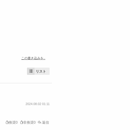
この書き込みを..
リスト
2024.08.02 01:11
推奨0
非推奨0
返信