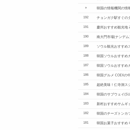
韓国の情報機関の情
»
チョンガク駅すぐの
192
慶州おすすめ観光地 
191
南大門市場(ナンデ
190
ソウル観光おすすめス
189
韓国ソウルおすすめカ
188
韓国ソウルおすすめカフェ
187
韓国グルメ COEX
186
超絶美味！仁寺洞ス
185
韓国のサブウェイ(SUB
184
新村おすすめサムギョ
183
韓国のチーズトンカ
182
韓国お菓子おすすめ 
181