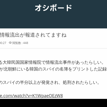
オシボード
の情報流出が報道されてますね
00:27
閲覧数 : 448
る大韓民国国家情報院で情報流出事件があったらしい。
務員が北朝鮮にいる韓国のスパイの名簿をプリントした記
のスパイの半分以上が発覚され、処刑されたらしい。
ube.com/watch?v=K1WpaeOEzW8