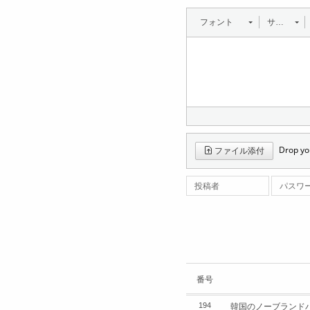
フォント
サイズ
Drop you
ファイル添付
投稿者
パスワ
番号
韓国のノーブランドバーガ
194