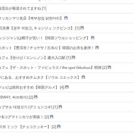
報流出が報道されてますね
[1]
タッカンマリ名店【백부장집 닭한마리】
石氷庫【경주 석빙고, キョンジュ ソクビンゴ】
[1]
ムンシジャン)は帽子が安い！【韓国ソウルショッピング】
ポット【曹渓寺 / チョゲサ / 조계사 】韓国のお寺を参拝！
フェ【앤시넌 / エンシノン】建大入口駅
[1]
【ザ・スポット・ファビュラス / the spot fabulous】明洞
[2]
の中にある、おすすめチムタク【ソウル コエックス】
ジェビは絶対おすすめ【韓国グルメ】
[4]
WAY, 써브웨이)
[2]
プサル 대명꼬기 (デミョンコギ)
[1]
ツ&コグマトンカツが美味！
[2]
미쯔 ミッツ 【チョコクッキー】
[2]